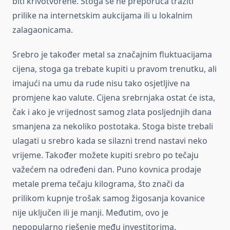
biti krivotvorene. Stoga se ne preporuča tražiti
prilike na internetskim aukcijama ili u lokalnim
zalagaonicama.
Srebro je također metal sa značajnim fluktuacijama
cijena, stoga ga trebate kupiti u pravom trenutku, ali
imajući na umu da rude nisu tako osjetljive na
promjene kao valute. Cijena srebrnjaka ostat će ista,
čak i ako je vrijednost samog zlata posljednjih dana
smanjena za nekoliko postotaka. Stoga biste trebali
ulagati u srebro kada se silazni trend nastavi neko
vrijeme. Također možete kupiti srebro po tečaju
važećem na određeni dan. Puno kovnica prodaje
metale prema tečaju kilograma, što znači da
prilikom kupnje trošak samog žigosanja kovanice
nije uključen ili je manji. Međutim, ovo je
nepopularno rješenje među investitorima.